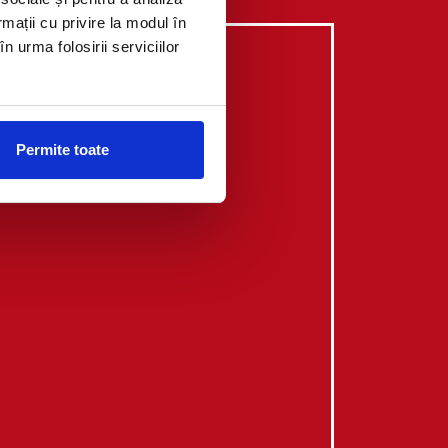
rmații cu privire la modul în
n urma folosirii serviciilor
 vizualiza video-ul.
Permite toate