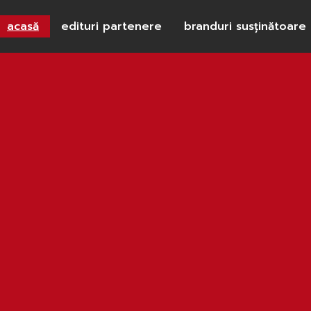
acasă
edituri partenere
branduri susținătoare